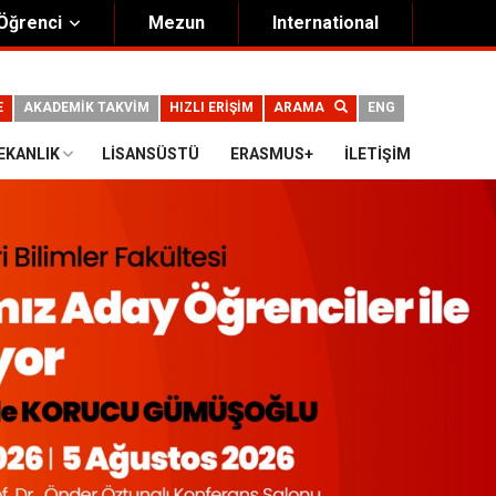
Öğrenci
Mezun
International
E
AKADEMİK TAKVİM
HIZLI ERİŞİM
ARAMA
ENG
EKANLIK
LISANSÜSTÜ
ERASMUS+
İLETIŞIM