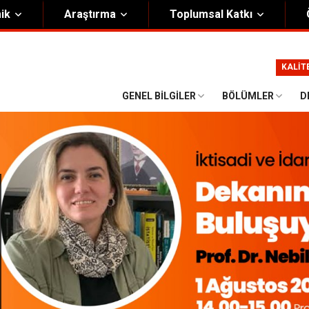
ik
Araştırma
Toplumsal Katkı
m
Kurumsal
KALİT
Onursal Başkan
Görsel Kimlik Rehberi
GENEL BILGILER
BÖLÜMLER
D
i Heyet
Kalite Yönetim Sistemi
ük
Stratejik Plan
asyon Şeması
Eğiticinin Eğitimi Programı
Bilgi Güvenliği
Politikalar