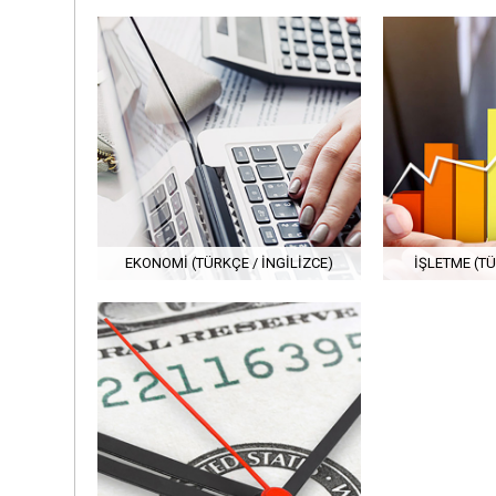
EKONOMI (TÜRKÇE / İNGILIZCE)
İŞLETME (TÜ