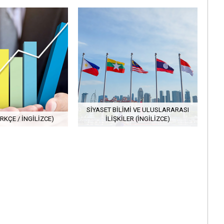
SIYASET BILIMI VE ULUSLARARASI
RKÇE / İNGILIZCE)
İLIŞKILER (İNGILIZCE)