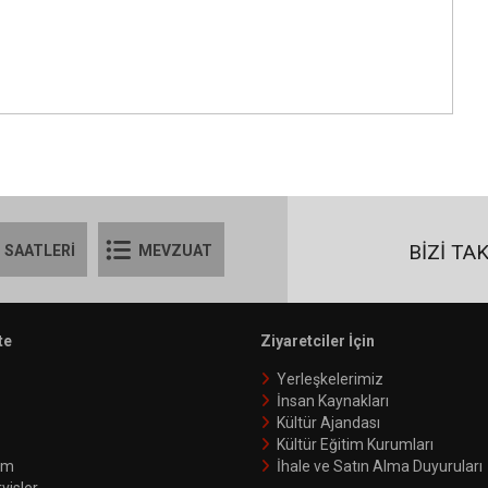
BİZİ TA
 SAATLERİ
MEVZUAT
te
Ziyaretciler İçin
Yerleşkelerimiz
İnsan Kaynakları
Kültür Ajandası
Kültür Eğitim Kurumları
şim
İhale ve Satın Alma Duyuruları
visler