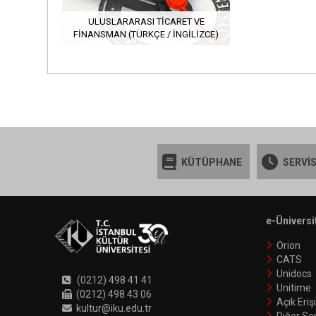
ULUSLARARASI TICARET VE
FINANSMAN (TÜRKÇE / İNGILIZCE)
KÜTÜPHANE
SERVİS
e-Üniversi
Orion
CATS
Unidocs
(0212) 498 41 41
Unitime
(0212) 498 43 06
Açık Eri
kultur@iku.edu.tr
Diğer Ser