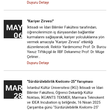
Duyuru Detayı
"Kariyer Zirvesi"
MAY
İktisadi ve İdari Bilimler Fakültesi tarafından;
öğrencilerimizin iş dünyasından bağlantılar
06
kurmalarını sağlayarak, kariyer yolculuklarına yön
vermek amacıyla "Kariyer Zirvesi" etkinliği
düzenlenecek. Rektör Yardımcımız Prof. Dr. Burcu
Yavuz Tiftikçigil ile İİBF Dekanımız Prof. Dr. Müge
Çetiner…
Duyuru Detayı
"Sürdürülebilirlik Kıvılcımı-25" Yarışması
MAR
İstanbul Kültür Üniversitesi (İKÜ) İktisadi ve İdari
Bilimler Fakültesi, Öğrenci Dekanlığı Kültür
28
Noktası, İKÜANTS TEKMER, Marmara Teknokent
ve IDEA Incubation iş birliğinde, 16 Nisan 2025
Çarşamba günü "Sürdürülebilirlik Kıvılcımı-25"