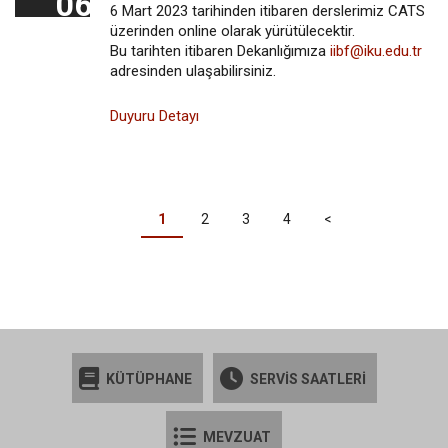
06
6 Mart 2023 tarihinden itibaren derslerimiz CATS
üzerinden online olarak yürütülecektir.
Bu tarihten itibaren Dekanlığımıza
iibf@iku.edu.tr
adresinden ulaşabilirsiniz.
Duyuru Detayı
PAGINATION
Şu
1
Page
2
Page
3
Page
4
Sonraki
<
an
sayfa
kullanılan
sayfa
KÜTÜPHANE
SERVİS SAATLERİ
MEVZUAT