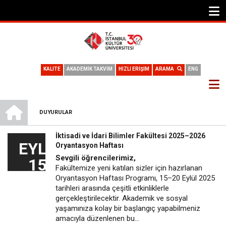
KALİTE
AKADEMİK TAKVİM
HIZLI ERİŞİM
ARAMA
ENG
ANA SAYFA
DUYURULAR
SAYFA
İktisadi ve İdari Bilimler Fakültesi 2025–2026
YOLU
EYL
Oryantasyon Haftası
Sevgili öğrencilerimiz,
15
Fakültemize yeni katılan sizler için hazırlanan
Oryantasyon Haftası Programı, 15–20 Eylül 2025
tarihleri arasında çeşitli etkinliklerle
gerçekleştirilecektir. Akademik ve sosyal
yaşamınıza kolay bir başlangıç yapabilmeniz
amacıyla düzenlenen bu…