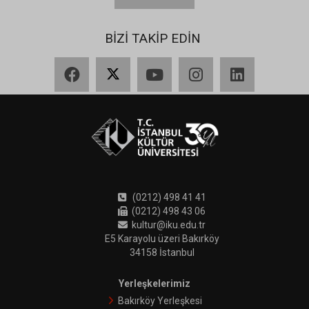
BİZİ TAKİP EDİN
Facebook
X
YouTube
Instagram
LinkedIn
(0212) 498 41 41
(0212) 498 43 06
kultur@iku.edu.tr
E5 Karayolu üzeri Bakırköy
34158 İstanbul
Yerleşkelerimiz
Bakırköy Yerleşkesi