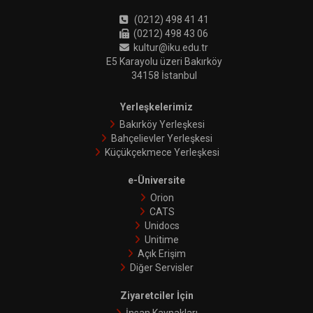
(0212) 498 41 41
(0212) 498 43 06
kultur@iku.edu.tr
E5 Karayolu üzeri Bakırköy
34158 İstanbul
Yerleşkelerimiz
Bakırköy Yerleşkesi
Bahçelievler Yerleşkesi
Küçükçekmece Yerleşkesi
e-Üniversite
Orion
CATS
Unidocs
Unitime
Açık Erişim
Diğer Servisler
Ziyaretciler İçin
İnsan Kaynakları