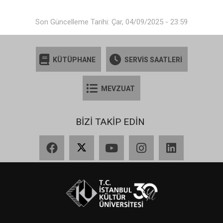
Son Güncelleme Tarihi: Çar, 04/09/2025 - 23:59
KÜTÜPHANE
SERVİS SAATLERİ
MEVZUAT
BİZİ TAKİP EDİN
Facebook
X
YouTube
Instagram
LinkedIn